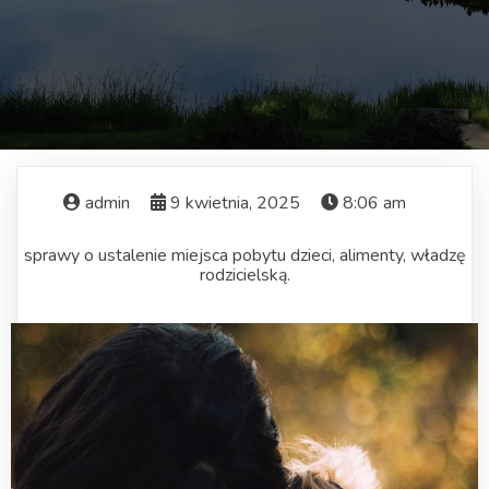
admin
9 kwietnia, 2025
8:06 am
sprawy o ustalenie miejsca pobytu dzieci, alimenty, władzę
rodzicielską.