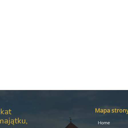
kat
Mapa stron
majątku,
Home