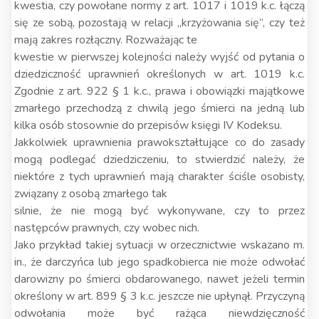
kwestia, czy powołane normy z art. 1017 i 1019 k.c. łączą
się ze sobą, pozostają w relacji „krzyżowania się”, czy też
mają zakres rozłączny. Rozważając te
kwestie w pierwszej kolejności należy wyjść od pytania o
dziedziczność uprawnień określonych w art. 1019 k.c.
Zgodnie z art. 922 § 1 k.c., prawa i obowiązki majątkowe
zmarłego przechodzą z chwilą jego śmierci na jedną lub
kilka osób stosownie do przepisów księgi IV Kodeksu.
Jakkolwiek uprawnienia prawokształtujące co do zasady
mogą podlegać dziedziczeniu, to stwierdzić należy, że
niektóre z tych uprawnień mają charakter ściśle osobisty,
związany z osobą zmarłego tak
silnie, że nie mogą być wykonywane, czy to przez
następców prawnych, czy wobec nich.
Jako przykład takiej sytuacji w orzecznictwie wskazano m.
in., że darczyńca lub jego spadkobierca nie może odwołać
darowizny po śmierci obdarowanego, nawet jeżeli termin
określony w art. 899 § 3 k.c. jeszcze nie upłynął. Przyczyną
odwołania może być rażąca niewdzięczność