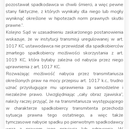
pozostawał spadkodawca w chwili śmierci, a więc pewne
stany faktyczne, z których wynikały dla niego lub mogły
wyniknąć określone w hipotezach norm prawnych skutki
prawne.”.
Kolejno Sąd w uzasadnieniu zaskarżonego postanowienia
wskazuje, że w instytucji transmisji uregulowanej w art.
1017 KC ustawodawca nie przewidział dla spadkobierców
zmarłego spadkobiercy możliwości skorzystania z art.
1019 KC, która byłaby zależna od nabycia przez niego
uprawnienia z art. 1017 KC.
Rozważając możliwość nabycia przez transmitariusza
określonych praw na mocy przepisu art. 1017 k.c., trudno
uznać przysługujące mu uprawnienia za samodzielne i
niezależne prawo. Uwzględniając „cały obraz zjawiska”,
należy raczej przyjąć, że na transmitariusza występującego
w charakterze spadkobiercy transmitenta przechodzi
sytuacja prawna tego ostatniego, a więc także
tymczasowe nabycie spadku po pierwotnym spadkodawcy