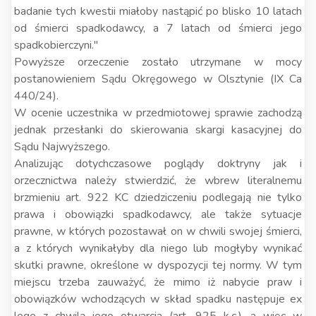
badanie tych kwestii miałoby nastąpić po blisko 10 latach
od śmierci spadkodawcy, a 7 latach od śmierci jego
spadkobierczyni."
Powyższe orzeczenie zostało utrzymane w mocy
postanowieniem Sądu Okręgowego w Olsztynie (IX Ca
440/24).
W ocenie uczestnika w przedmiotowej sprawie zachodzą
jednak przesłanki do skierowania skargi kasacyjnej do
Sądu Najwyższego.
Analizując dotychczasowe poglądy doktryny jak i
orzecznictwa należy stwierdzić, że wbrew literalnemu
brzmieniu art. 922 KC dziedziczeniu podlegają nie tylko
prawa i obowiązki spadkodawcy, ale także sytuacje
prawne, w których pozostawał on w chwili swojej śmierci,
a z których wynikałyby dla niego lub mogłyby wynikać
skutki prawne, określone w dyspozycji tej normy. W tym
miejscu trzeba zauważyć, że mimo iż nabycie praw i
obowiązków wchodzących w skład spadku następuje ex