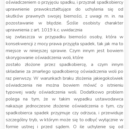
oświadczeniem o przyjęciu spadku, i przyznał spadkobiercy
uprawnienie prawokształtujące do uchylenia się od
skutków prawnych swojej bierności, z uwagi m. in. na
pozostawanie w błędzie. Ściśle osobisty charakter
uprawnienia z art. 1019 k.c. uwidacznia
się zwłaszcza w przypadku bierności osoby, która w
konsekwencji z mocy prawa przyjęła spadek, tak jak ma to
miejsce w niniejszej sprawie. Czym innym jest bowiem
skorygowanie oświadczenia woli, które
zostało złożone przez spadkobiercę, a czym innym
składanie za zmarłego spadkobiercę oświadczenia woli po
raz pierwszy. W warunkach braku złożenia jakiegokolwiek
oświadczenia nie można bowiem mówić o istnieniu
typowej wady oświadczenia woli. Dodatkowo problem
polega na tym, że w takim wypadku ustawodawca
nakazuje jednoczesne złożenie oświadczenia o tym, czy
spadkobierca spadek przyjmuje czy odrzuca, i przewiduje
szczególny tryb, w którym może się to odbyć wyłącznie w
formie ustnej i przed sądem. O ile uchylenie się od