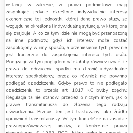
instancji w zakresie, że prawa podmiotowe mają
zaspokajać jedynie określone indywidualnie interesy
ekonomiczne tej jednostki, której dane prawo służy, ze
względu na określona i indywidualną sytuację, w której ona
się znajduje. A co za tym idzie nie mogą być przenoszoną
na inne podmioty, gdyż ich interesy może zostać
zaspokojony w inny sposób, a przeniesienie tych praw nie
jest konieczne do zaspokojenia interesu tych osób.
Podążając za tym poglądem należałoby również uznać, że
prawo do odrzucenia spadku ma chronić indywidualne
interesy spadkobiercy, przez co również nie powinno
podlegać dziedziczeniu. Gdyby prawo to nie podlegało
dziedziczeniu to przepis art. 1017 KC byłby zbędny.
Regulacja ta nie stanowi przecież o niczym innym, jak o
prawie transmitariusza do złożenia tego rodzaju
oświadczenia. Przepis ten jest traktowany jako źródło
uprawnień transmitariuszy. W tym kontekście na zasadzie
prawnoporównawczej analizy, a konkretnie prawa