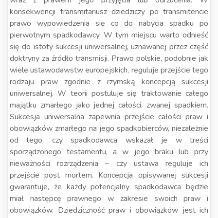
wraz z prawem jego przyjęcia lub odrzucenia. W
konsekwencji transmitariusz dziedziczy po transmitencie
prawo wypowiedzenia się co do nabycia spadku po
pierwotnym spadkodawcy. W tym miejscu warto odnieść
się do istoty sukcesji uniwersalnej, uznawanej przez część
doktryny za źródło transmisji. Prawo polskie, podobnie jak
wiele ustawodawstw europejskich, reguluje przejście tego
rodzaju praw zgodnie z rzymską koncepcją sukcesji
uniwersalnej. W teorii postuluje się traktowanie całego
majątku zmarłego jako jednej całości, zwanej spadkiem.
Sukcesja uniwersalna zapewnia przejście całości praw i
obowiązków zmarłego na jego spadkobierców, niezależnie
od tego, czy spadkodawca wskazał je w treści
sporządzonego testamentu, a w jego braku lub przy
nieważności rozrządzenia – czy ustawa reguluje ich
przejście post mortem. Koncepcja opisywanej sukcesji
gwarantuje, że każdy potencjalny spadkodawca będzie
miał następcę prawnego w zakresie swoich praw i
obowiązków. Dziedziczność praw i obowiązków jest ich