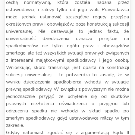
cechą normatywną, która została nadana przez
ustawodawcę i zależy tylko od jego woli. Prawodawca
może jednak ustanowić szczególne reguły przejścia
określonych praw i obowiązków, poza konstrukcją sukcesji
uniwersalnej. Nie dezawuuje to jednak faktu, że
uniwersalność dziedziczenia oznacza przejście na
spadkobierców nie tylko ogółu praw i obowiązków
zmarłego, ale też wszystkich sytuacji prawnych związanych
z interesami majątkowymi spadkodawcy i jego osobą.
Wnioskując, skoro transmisja jest oparta na konstrukcji
sukcesji uniwersalnej – to potwierdza to zasadę, że w
wyniku dziedziczenia spadkobierca wchodzi w sytuacje
prawną spadkodawcy. W związku z powyższym nie można
jednoznacznie przyjąć, że uchylenie się od skutków
prawnych niezłożenia oświadczenia o przyjęciu lub
odrzuceniu spadku nie wchodzi w skład spadku po
zmarłym spadkodawcy, gdyż ustawodawca milczy w tym
zakresie.
Gdyby natomiast zgodzić się z argumentacją Sądu II