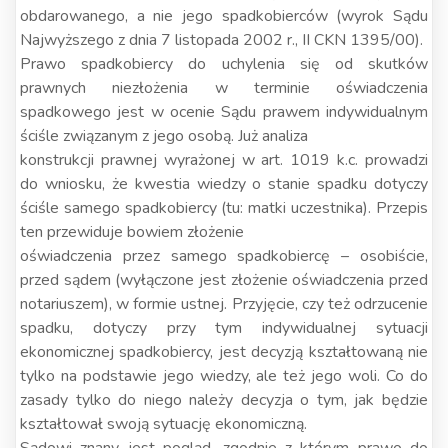
obdarowanego, a nie jego spadkobierców (wyrok Sądu
Najwyższego z dnia 7 listopada 2002 r., II CKN 1395/00).
Prawo spadkobiercy do uchylenia się od skutków
prawnych niezłożenia w terminie oświadczenia
spadkowego jest w ocenie Sądu prawem indywidualnym
ściśle związanym z jego osobą. Już analiza
konstrukcji prawnej wyrażonej w art. 1019 k.c. prowadzi
do wniosku, że kwestia wiedzy o stanie spadku dotyczy
ściśle samego spadkobiercy (tu: matki uczestnika). Przepis
ten przewiduje bowiem złożenie
oświadczenia przez samego spadkobiercę – osobiście,
przed sądem (wyłączone jest złożenie oświadczenia przed
notariuszem), w formie ustnej. Przyjęcie, czy też odrzucenie
spadku, dotyczy przy tym indywidualnej sytuacji
ekonomicznej spadkobiercy, jest decyzją kształtowaną nie
tylko na podstawie jego wiedzy, ale też jego woli. Co do
zasady tylko do niego należy decyzja o tym, jak będzie
kształtował swoją sytuację ekonomiczną.