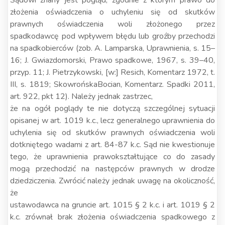
Sądowi znany jest pogląd, zgodnie z którym prawo do
złożenia oświadczenia o uchyleniu się od skutków
prawnych oświadczenia woli złożonego przez
spadkodawcę pod wpływem błędu lub groźby przechodzi
na spadkobierców (zob. A. Lamparska, Uprawnienia, s. 15–
16; J. Gwiazdomorski, Prawo spadkowe, 1967, s. 39–40,
przyp. 11; J. Pietrzykowski, [w:] Resich, Komentarz 1972, t.
III, s. 1819; SkowrońskaBocian, Komentarz. Spadki 2011,
art. 922, pkt 12). Należy jednak zastrzec,
że na ogół poglądy te nie dotyczą szczególnej sytuacji
opisanej w art. 1019 k.c., lecz generalnego uprawnienia do
uchylenia się od skutków prawnych oświadczenia woli
dotkniętego wadami z art. 84-87 k.c. Sąd nie kwestionuje
tego, że uprawnienia prawokształtujące co do zasady
mogą przechodzić na następców prawnych w drodze
dziedziczenia. Zwrócić należy jednak uwagę na okoliczność,
że
ustawodawca na gruncie art. 1015 § 2 k.c. i art. 1019 § 2
k.c. zrównał brak złożenia oświadczenia spadkowego z