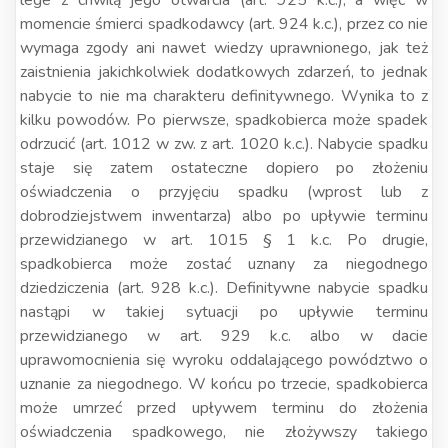
lege z chwilą jego otwarcia (art. 925 k.c.), a więc w
momencie śmierci spadkodawcy (art. 924 k.c.), przez co nie
wymaga zgody ani nawet wiedzy uprawnionego, jak też
zaistnienia jakichkolwiek dodatkowych zdarzeń, to jednak
nabycie to nie ma charakteru definitywnego. Wynika to z
kilku powodów. Po pierwsze, spadkobierca może spadek
odrzucić (art. 1012 w zw. z art. 1020 k.c.). Nabycie spadku
staje się zatem ostateczne dopiero po złożeniu
oświadczenia o przyjęciu spadku (wprost lub z
dobrodziejstwem inwentarza) albo po upływie terminu
przewidzianego w art. 1015 § 1 k.c. Po drugie,
spadkobierca może zostać uznany za niegodnego
dziedziczenia (art. 928 k.c.). Definitywne nabycie spadku
nastąpi w takiej sytuacji po upływie terminu
przewidzianego w art. 929 k.c. albo w dacie
uprawomocnienia się wyroku oddalającego powództwo o
uznanie za niegodnego. W końcu po trzecie, spadkobierca
może umrzeć przed upływem terminu do złożenia
oświadczenia spadkowego, nie złożywszy takiego