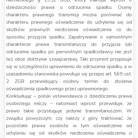
niemieckiego § 1952 BGB, który traktuje wprost o
dziedziczności prawa o odrzucenia spadku. Ocenę
charakteru prawnego transmisji można porównać do
charakteru prawnego oświadczenia do uchylenia się od
skutków prawnych niezłożenia oświadczenia co do
sposobu przyjęcia spadku. Zapatrywanie o samoistnym
charakterze prawa transmitariuszy do przyjęcia lub
odrzucenia spadku po pierwotnym spadkodawcy nie jest
też obce doktrynie szwajcarskiej. Taki przymiot przypisuje
się w szczególności uprawnieniu do odrzucenia spadku, a w
uzasadnieniu stanowiska powołuje się przepis art. 569 ust.
2 ZGB przewidujący osobny termin do złożenia
oświadczenia spadkowego przez uprawnionego.
Konkludując – polski ustawodawca o dziedziczeniu prawa
osobistego milczy – natomiast wprost przewiduje, że
prawo takie przysługuje jedynie transmitariuszom. W
związku powyższym, czy należy z góry traktować, że
pozostałe prawa osobiste w tym oświadczenie od
uchyleniu się od skutków niezłożenia oświadczenia o