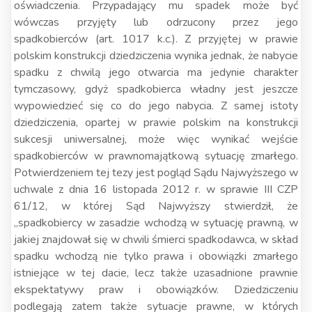
oświadczenia. Przypadający mu spadek może być
wówczas przyjęty lub odrzucony przez jego
spadkobierców (art. 1017 k.c.). Z przyjętej w prawie
polskim konstrukcji dziedziczenia wynika jednak, że nabycie
spadku z chwilą jego otwarcia ma jedynie charakter
tymczasowy, gdyż spadkobierca władny jest jeszcze
wypowiedzieć się co do jego nabycia. Z samej istoty
dziedziczenia, opartej w prawie polskim na konstrukcji
sukcesji uniwersalnej, może więc wynikać wejście
spadkobierców w prawnomajątkową sytuację zmarłego.
Potwierdzeniem tej tezy jest pogląd Sądu Najwyższego w
uchwale z dnia 16 listopada 2012 r. w sprawie III CZP
61/12, w której Sąd Najwyższy stwierdził, że
„spadkobiercy w zasadzie wchodzą w sytuację prawną, w
jakiej znajdował się w chwili śmierci spadkodawca, w skład
spadku wchodzą nie tylko prawa i obowiązki zmarłego
istniejące w tej dacie, lecz także uzasadnione prawnie
ekspektatywy praw i obowiązków. Dziedziczeniu
podlegają zatem także sytuacje prawne, w których