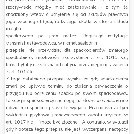
być przez niego wykonane, i wówczas art. 1019 § 2 k.c.
rzeczywiście mógłby mieć zastosowanie - z tym że
chodziłoby wtedy o uchylenie się od skutków prawnych
jego własnego błędu, rodzącego skutki w sferze składu
majątku
spadkowego po jego matce. Regulując instytucję
transmisji ustawodawca, w niemal sąsiednim
przepisie, nie przewidział dla spadkobierców zmarłego
spadkobiercy możliwości skorzystania z art. 1019 k.c.,
która byłaby niezależna od nabycia przez niego uprawnienia
z art. 1017 k.c.
Z tego ostatniego przepisu wynika, że gdy spadkobierca
zmarł po upływie terminu do złożenia oświadczenia o
przyjęciu lub odrzuceniu spadku po swoim spadkodawcy,
to kolejni spadkobiercy nie mogą już złożyć oświadczenia o
odrzuceniu spadku i prawo to wygasa. Przemawia za tym
wykładnia językowa jednoznacznego zwrotu użytego w
art. 1017 k.c. - "może być złożone". A contrario, w sytuacji
gdy hipoteza tego przepisu nie jest wyczerpana, następcy